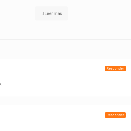
Leer más
Responder
k.
Responder