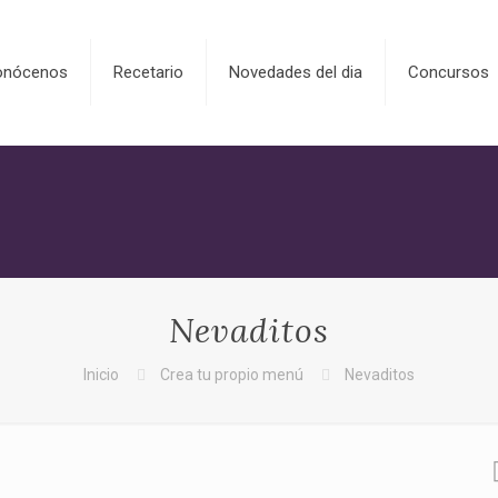
onócenos
Recetario
Novedades del dia
Concursos
Nevaditos
Inicio
Crea tu propio menú
Nevaditos