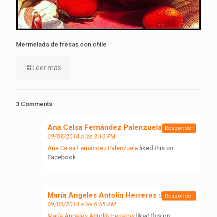
Mermelada de fresas con chile
Leer más
3 Comments
Ana Celsa Fernández Palenzuela
dice:
Responder
09/03/2014 a las 3:10 PM
Ana Celsa Fernández Palenzuela
liked this on
Facebook.
María Angeles Antolín Herreros
dice:
Responder
09/03/2014 a las 6:55 AM
María Angeles Antolín Herreros
liked this on