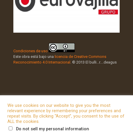
Condiciones de uso
Este obra está bajo una
licencia de Creative Commons
Reconocimiento 4.0 Internacional
. © 2013 El bulli...r....deagus
We use cookies on our website to give you the most
relevant experience by remembering your preferences and
repeat visits. By clicking “Accept”, you consent to the use of
© 2026 Betheme by
Muffin group
| All Rights Reserved |
ALL the cookies.
Powered by
WordPress
.
Do not sell my personal information