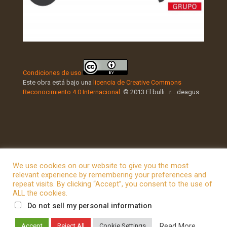
Condiciones de uso
Este obra está bajo una
licencia de Creative Commons
Reconocimiento 4.0 Internacional
. © 2013 El bulli...r....deagus
We use cookies on our website to give you the most
relevant experience by remembering your preferences and
repeat visits. By clicking “Accept”, you consent to the use of
© 2026 Betheme by
Muffin group
| All Rights Reserved |
ALL the cookies.
Powered by
WordPress
.
Do not sell my personal information
Read More
Accept
Reject All
Cookie Settings