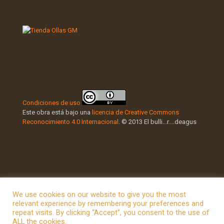
Condiciones de uso
Este obra está bajo una
licencia de Creative Commons
Reconocimiento 4.0 Internacional
. © 2013 El bulli...r....deagus
We use cookies on our website to give you the most
relevant experience by remembering your preferences and
repeat visits. By clicking “Accept”, you consent to the use of
© 2026 Betheme by
Muffin group
| All Rights Reserved |
ALL the cookies.