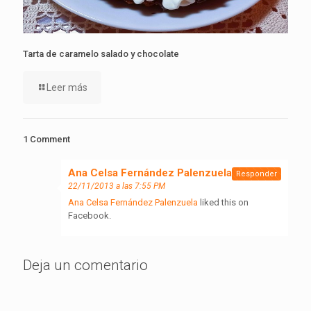
Tarta de caramelo salado y chocolate
Leer más
1 Comment
Ana Celsa Fernández Palenzuela
dice:
Responder
22/11/2013 a las 7:55 PM
Ana Celsa Fernández Palenzuela
liked this on
Facebook.
Deja un comentario