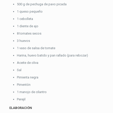
500 g de pechuga de pavo picada
1 queso pequeño
1 cebolleta
1 diente de ajo
8 tomates secos
3 huevos
1 vaso de salsa de tomate
Harina, huevo batido y pan rallado (para rebozar)
Aceite de oliva
Sal
Pimienta negra
Pimentón
1 manojo de cilantro
Perejil
ELABORACIÓN