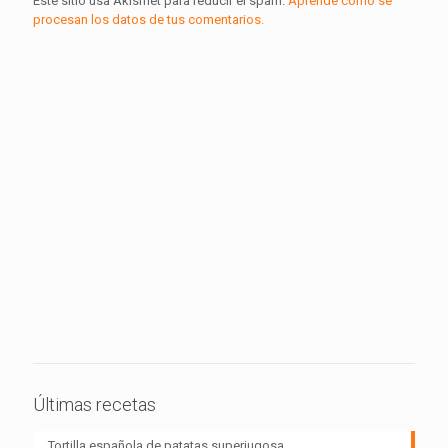
Este sitio usa Akismet para reducir el spam.
Aprende cómo se
procesan los datos de tus comentarios.
Últimas recetas
Tortilla española de patatas superjugosa