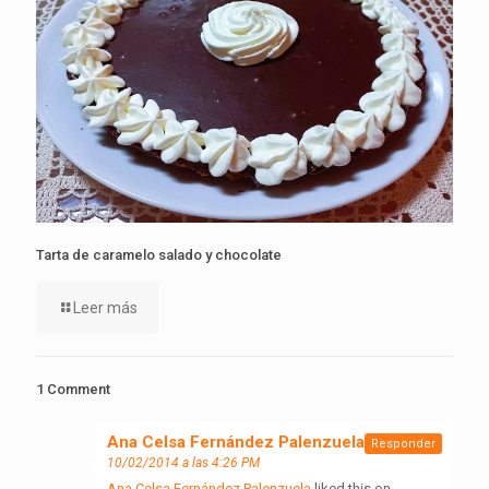
Tarta de caramelo salado y chocolate
Leer más
1 Comment
Ana Celsa Fernández Palenzuela
dice:
Responder
10/02/2014 a las 4:26 PM
Ana Celsa Fernández Palenzuela
liked this on