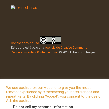
Condiciones de uso
Este obra está bajo una
licencia de Creative Commons
Reconocimiento 4.0 Internacional
. © 2013 El bulli...r....deagus
We use cookies on our website to give you the most
relevant experience by remembering your preferences and
repeat visits. By clicking “Accept”, you consent to the use of
© 2026 Betheme by
Muffin group
| All Rights Reserved |
ALL the cookies.
Powered by
WordPress
.
Do not sell my personal information