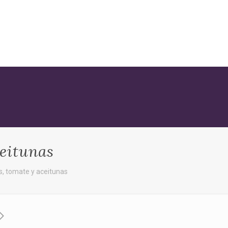
ceitunas
s, tomate y aceitunas