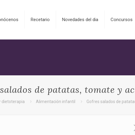
onócenos
Recetario
Novedades del dia
Concursos
salados de patatas, tomate y a
y dietoterapia
Alimentación infantil
Gofres salados de patata