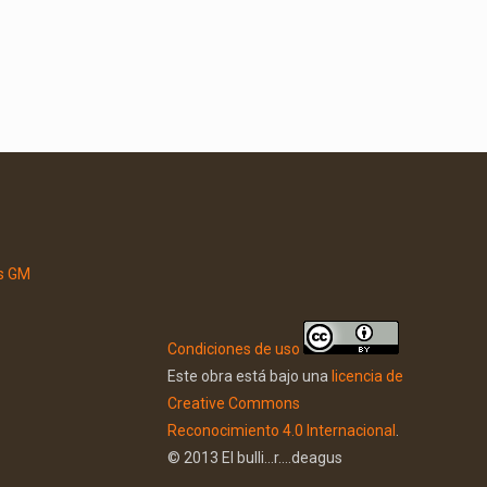
Condiciones de uso
Este obra está bajo una
licencia de
Creative Commons
Reconocimiento 4.0 Internacional
.
© 2013 El bulli...r....deagus