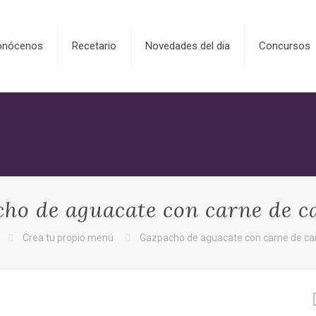
onócenos
Recetario
Novedades del dia
Concursos
ho de aguacate con carne de c
Crea tu propio menú
Gazpacho de aguacate con carne de ca