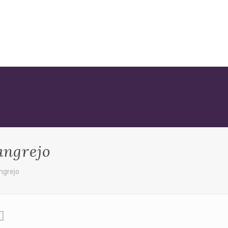
angrejo
ngrejo