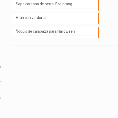
Sopa coreana de perro, Bosintang
Atún con verduras
Ñoquis de calabaza para Halloween
y
l
a