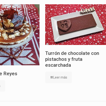
Turrón de chocolate con
pistachos y fruta
escarchada
e Reyes
Leer más
s