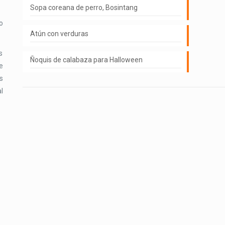
Sopa coreana de perro, Bosintang
o
Atún con verduras
s
Ñoquis de calabaza para Halloween
e
s
l