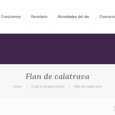
Conócenos
Recetario
Novedades del dia
Concurs
Flan de calatrava
Inicio
Crea tu propio menú
Flan de calatrava