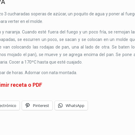
VA
zo 3 cucharadas soperas de azúcar, un poquito de agua y poner al fueg
para verter en el molde.
ón y naranja. Cuando esté fuera del fuego y un poco fría, se remojan la
apadas, se escurren un poco, se sacan y se colocan en un molde qu
van colocando las rodajas de pan, una al lado de otra. Se baten lo
emos mojado el pan), se mueve y se agrega encima del pan. Se pone a
ria. Cocer a 170ºC hasta que esté cuajado.
 par de horas. Adornar con nata montada.
imir receta o PDF
ectrónico
Pinterest
WhatsApp