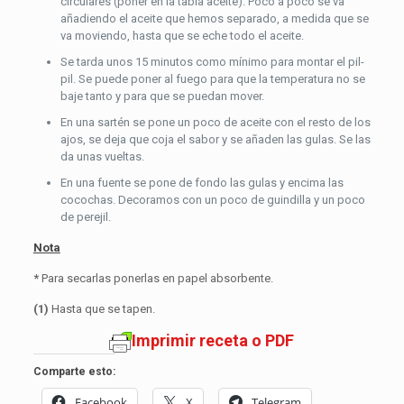
circulares (poner en la tabla aceite). Poco a poco se va
añadiendo el aceite que hemos separado, a medida que se
va moviendo, hasta que se eche todo el aceite.
Se tarda unos 15 minutos como mínimo para montar el pil-
pil. Se puede poner al fuego para que la temperatura no se
baje tanto y para que se puedan mover.
En una sartén se pone un poco de aceite con el resto de los
ajos, se deja que coja el sabor y se añaden las gulas. Se las
da unas vueltas.
En una fuente se pone de fondo las gulas y encima las
cocochas. Decoramos con un poco de guindilla y un poco
de perejil.
Nota
*
Para secarlas ponerlas en papel absorbente.
(1)
Hasta que se tapen.
Imprimir receta o PDF
Comparte esto:
Facebook
X
Telegram