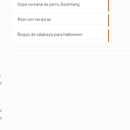
Sopa coreana de perro, Bosintang
Atún con verduras
Ñoquis de calabaza para Halloween
.
e
s
a