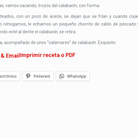
las, vamos sacando, trozos del calabacín, con forma.
ileteados, con un poco de aceite, se dejan que se frían y cuando coja
n, lo rehogamos, le echamos un pequeño chorrito de caldo de pescado 
o esté al dente el calabacín, se retira.
lla, acompañado de unos “calamares” de calabacín. Exquisito.
Imprimir receta o PDF
ectrónico
Pinterest
WhatsApp