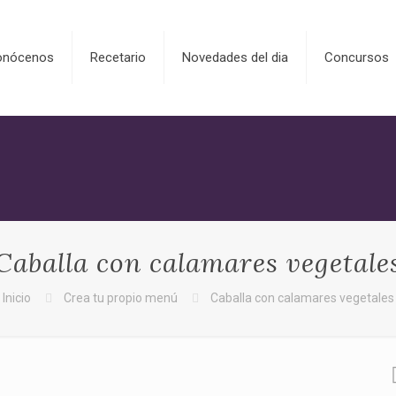
onócenos
Recetario
Novedades del dia
Concursos
Caballa con calamares vegetale
Inicio
Crea tu propio menú
Caballa con calamares vegetales