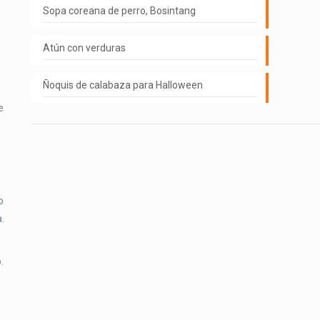
Sopa coreana de perro, Bosintang
Atún con verduras
Ñoquis de calabaza para Halloween
e
o
.
.