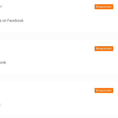
e:
Responder
is on Facebook.
Responder
book.
Responder
.