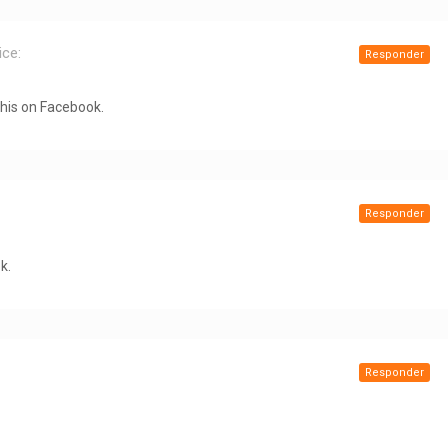
ice:
Responder
this on Facebook.
Responder
k.
Responder