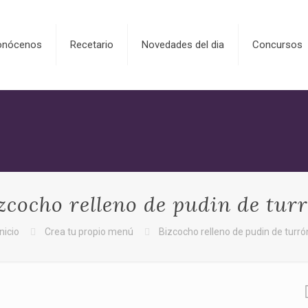
onócenos
Recetario
Novedades del dia
Concursos
zcocho relleno de pudin de tur
Inicio
Crea tu propio menú
Bizcocho relleno de pudin de turró