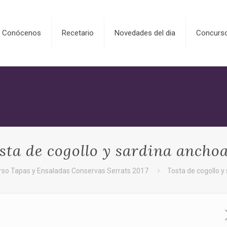
Conócenos
Recetario
Novedades del dia
Concurs
sta de cogollo y sardina ancho
so Tapas y Ensaladas Conservas Serrats 2017
Tosta de cogollo y