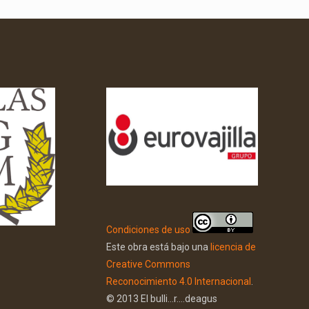
Condiciones de uso
Este obra está bajo una
licencia de
Creative Commons
Reconocimiento 4.0 Internacional
.
© 2013 El bulli...r....deagus