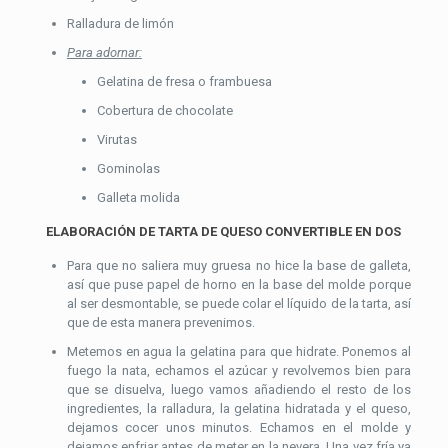
Ralladura de limón
Para adornar:
Gelatina de fresa o frambuesa
Cobertura de chocolate
Virutas
Gominolas
Galleta molida
ELABORACIÓN DE TARTA DE QUESO CONVERTIBLE EN DOS
Para que no saliera muy gruesa no hice la base de galleta,
así que puse papel de horno en la base del molde porque
al ser desmontable, se puede colar el líquido de la tarta, así
que de esta manera prevenimos.
Metemos en agua la gelatina para que hidrate. Ponemos al
fuego la nata, echamos el azúcar y revolvemos bien para
que se disuelva, luego vamos añadiendo el resto de los
ingredientes, la ralladura, la gelatina hidratada y el queso,
dejamos cocer unos minutos. Echamos en el molde y
dejamos enfriar antes de meter en la nevera. Una vez fría ya