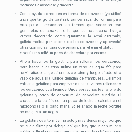
podemos desmoldar y decorar.
Con la ayuda de moldes en forma de corazones (yo utilicé
unos que tengo de pastas), vamos sacando formas para
otro plato. Decoramos las formas que sacamos con
gominolas de corazón o lo que se nos ocurra. Luego
vamos decorando como queramos, le eché caramelo,
galleta molida por encima de los corazones y aproveché
otras gominolas rojas que venían para rellenar el plato.
Y por último rallé un poco de chocolate por encima.
Ahora hacemos la gelatina para rellenar los corazones,
para hacer la gelatina utilizo un vaso de agua fría para
hervir, añado la gelatina mezclo bien y luego añado otro
vaso de agua fría. Utilicé gelatina de frambuesa. Dejamos
enfriar la gelatina para empezar a usarla, vamos rellenando
los corazones que hicimos. Unos corazones los rellené de
gelatina y otros de cobertura de chocolate fundida. El
chocolate lo echáis con un poco de leche a calentar en el
microondas o al baño maría, yo le añado la leche porque
no me gusta tan negro.
La gelatina cuanto más fría esté y más densa mejor porque
se suele filtrar por debajo así que hay que ir con mucho
cuidado. En el corazón grande del medio le eché una base