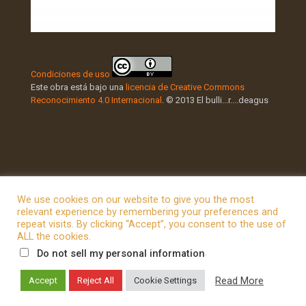
Condiciones de uso
Este obra está bajo una
licencia de Creative Commons
Reconocimiento 4.0 Internacional
. © 2013 El bulli...r....deagus
We use cookies on our website to give you the most
relevant experience by remembering your preferences and
repeat visits. By clicking “Accept”, you consent to the use of
© 2026 Betheme by
Muffin group
| All Rights Reserved |
ALL the cookies.
Powered by
WordPress
.
Do not sell my personal information
Read More
Accept
Reject All
Cookie Settings