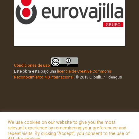
Condiciones de uso
Este obra está bajo una
licencia de Creative Commons
Reconocimiento 4.0 Internacional
. © 2013 El bulli...r....deagus
We use cookies on our website to give you the most
relevant experience by remembering your preferences and
repeat visits. By clicking “Accept”, you consent to the use of
© 2026 Betheme by
Muffin group
| All Rights Reserved |
ALL the cookies.