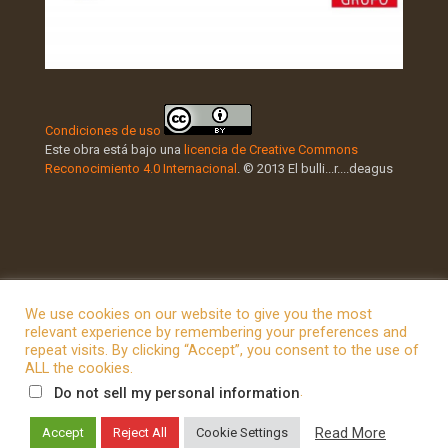
Condiciones de uso
Este obra está bajo una
licencia de Creative Commons
Reconocimiento 4.0 Internacional
. © 2013 El bulli...r....deagus
We use cookies on our website to give you the most
relevant experience by remembering your preferences and
repeat visits. By clicking “Accept”, you consent to the use of
© 2026 Betheme by
Muffin group
| All Rights Reserved |
ALL the cookies.
Powered by
WordPress
.
Do not sell my personal information
Read More
Accept
Reject All
Cookie Settings