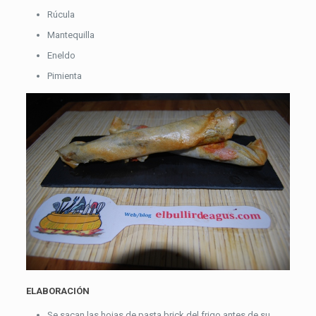
Rúcula
Mantequilla
Eneldo
Pimienta
ELABORACIÓN
Se sacan las hojas de pasta brick del frigo antes de su