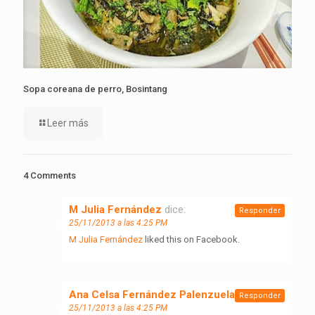
Sopa coreana de perro, Bosintang
Leer más
4 Comments
M Julia Fernández
dice:
Responder
25/11/2013 a las 4:25 PM
M Julia Fernández
liked this on Facebook.
Ana Celsa Fernández Palenzuela
dice:
Responder
25/11/2013 a las 4:25 PM