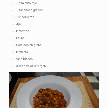
1 pimiento rojo.
1 zanahoria grande.
1/2 col verde.
Ajo.
Pimentón.
Laurel.
Cominos en grano.
Pimienta.
Vino blanco.
Aceite de oliva virgen.