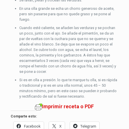
Se lavan, pelan y trocean las verduras.
En una olla grande se echa un chorro generoso de aceite,
pero sin pasarse para que no quede graso y se pone al
fuego.
Cuando esté caliente, se añaden las verduras y se pochan
un poco, junto con el ajo. Se añade el pimentón, se da un
par de vueltas con la cuchara para que no se queme y se
añade el vino blanco. Se deja que se evapore un poco el
alcohol. Se cubre todo con agua, se echa el laurel, los
cominos, la pimienta y los garbanzos. A éstos hay que
escarmentarlos 3 veces (cada vez que vaya a hervir, se
rompe el hervido con un chorro de agua fría, así 3 veces) y
se pone a cocer.
Si es en olla a presión. lo que te marque tu olla, si es rápida
o tradicional y si es en una olla normal, unos 45 – 50
minutos mínimo, pero en este caso se pueden ir probando
y rectificando de sal si fuese necesario.
Imprimir receta o PDF
Comparte esto:
Facebook
X
Telegram