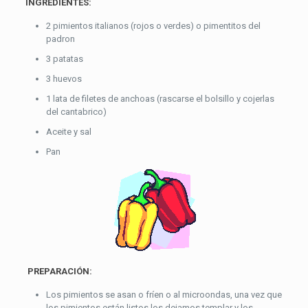
INGREDIENTES:
2 pimientos italianos (rojos o verdes) o pimentitos del
padron
3 patatas
3 huevos
1 lata de filetes de anchoas (rascarse el bolsillo y cojerlas
del cantabrico)
Aceite y sal
Pan
PREPARACIÓN:
Los pimientos se asan o fríen o al microondas, una vez que
los pimientos están listos los dejamos templar y los