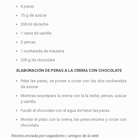
6 peras
75 g de azúcar
200 ml de leche
1 vaina de vainilla
2 yemas
1 cucharada de maizena
200 g de chocolate
ELABORACIÓN DE PERAS A LA CREMA CON CHOCOLATE
Pelar las peras, se ponen a cocer con las dos cucharadas
de azúcar.
Mientras se prepara la crema con la la leche, yemas, azúcar
y vainilla.
Fundir el chocolate con el agua de hervir las peras.
Montar el plato con la crema, las peras encima y rociar con
chocolate.
Receta enviada por seguidores / amigos de la web