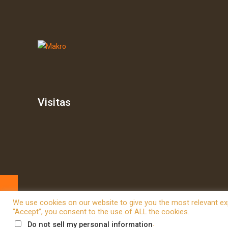
Visitas
We use cookies on our website to give you the most relevant exp
“Accept”, you consent to the use of ALL the cookies.
© 2026 Betheme by
Muffin group
| All Rights Reserved | P
.
Do not sell my personal information