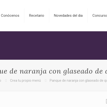
Conócenos
Recetario
Novedades del dia
Concurs
ue de naranja con glaseado de 
o
Crea tu propio menú
Panque de naranja con glaseado de q