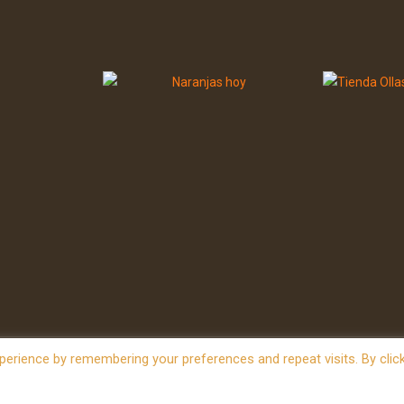
erience by remembering your preferences and repeat visits. By clic
owered by
WordPress