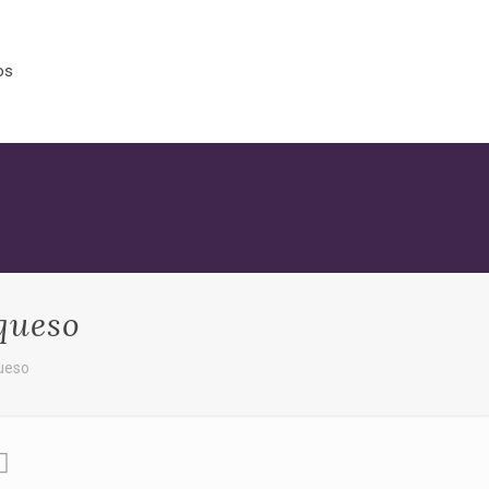
os
queso
ueso