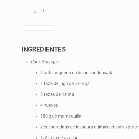
0
INGREDIENTES
Para el panqué:
1 bote pequeño de leche condensada
1 taza de jugo de naranja
2 tazas de harina
4 huevos
180 g de mantequilla
2 cucharaditas de levadura química en polvo para 
1/2 taza de azúcar