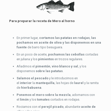
Para preparar la receta de Mero al horno
En primer lugar,
cortamos las patatas en rodajas
,
las
pochamos en aceite de oliva y las disponemos en una
fuente
de barro tipo besuguera.
En un poco de aceite,
pochamos las cebollas
cortadas
en juliana y los
pimientos
en trozos regulares.
Añadimos el
pimentón
,
vino blanco y sal
, y los
disponemos
sobre las patatas
.
Salamos el pescado
y le introducimos en
el
interior
la
mantequilla
, las hojas de
laurel
y la ramita
de
hierbabuena
.
Ponemos el mero sobre la mezcla
, adornamos con
el
limón
y los
tomates
cortados en rodajas.
Rociamos con el
perejil picado
, abundante
aceite de