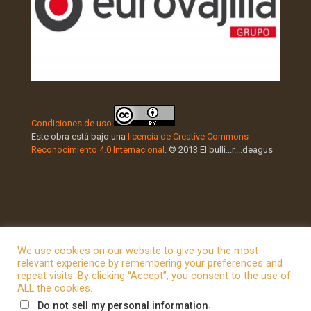
Condiciones de uso
Este obra está bajo una
licencia de Creative Commons
Reconocimiento 4.0 Internacional
. © 2013 El bulli...r....deagus
We use cookies on our website to give you the most
relevant experience by remembering your preferences and
repeat visits. By clicking “Accept”, you consent to the use of
© 2026 Betheme by
Muffin group
| All Rights Reserved |
ALL the cookies.
Powered by
WordPress
.
Do not sell my personal information