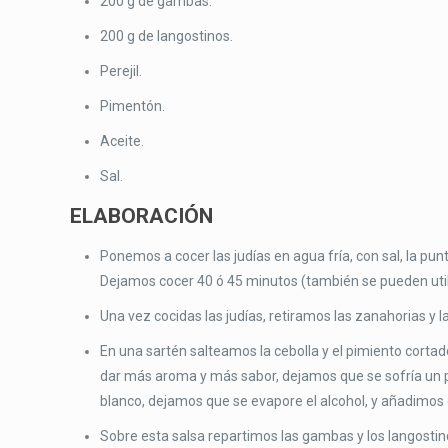
200 g de gambas.
200 g de langostinos.
Perejil.
Pimentón.
Aceite.
Sal.
ELABORACIÓN
Ponemos a cocer las judías en agua fría, con sal, la pun
Dejamos cocer 40 ó 45 minutos (también se pueden utili
Una vez cocidas las judías, retiramos las zanahorias y 
En una sartén salteamos la cebolla y el pimiento cort
dar más aroma y más sabor, dejamos que se sofría un p
blanco, dejamos que se evapore el alcohol, y añadimos
Sobre esta salsa repartimos las gambas y los langostinos