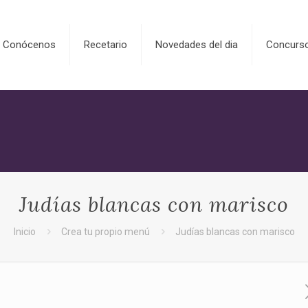
Conócenos
Recetario
Novedades del dia
Concurs
Judías blancas con marisco
Inicio
Crea tu propio menú
Judías blancas con marisco