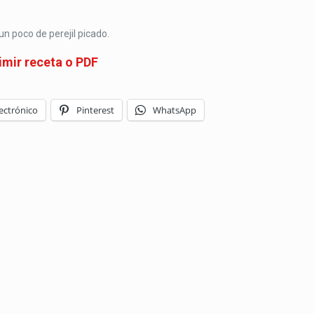
un poco de perejil picado.
imir receta o PDF
ectrónico
Pinterest
WhatsApp