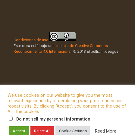
Condiciones de uso
Este obra está bajo una
licencia de Creative Commons
Reconocimiento 4.0 Internacional
. © 2013 El bulli...r....deagus
We use cookies on our website to give you the most
relevant experience by remembering your preferences and
repeat visits. By clicking “Accept”, you consent to the use of
© 2026 Betheme by
Muffin group
| All Rights Reserved |
ALL the cookies.
Powered by
WordPress
.
Do not sell my personal information
Read More
Accept
Reject All
Cookie Settings