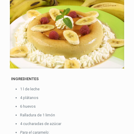
INGREDIENTES
1 l de leche
4 plátanos
6 huevos
Ralladura de 1 limón
4 cucharadas de azúcar
Para el caramelo
: