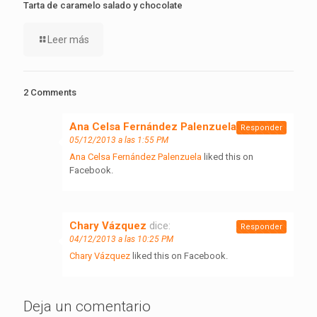
Tarta de caramelo salado y chocolate
Leer más
2 Comments
Ana Celsa Fernández Palenzuela
dice:
Responder
05/12/2013 a las 1:55 PM
Ana Celsa Fernández Palenzuela
liked this on
Facebook.
Chary Vázquez
dice:
Responder
04/12/2013 a las 10:25 PM
Chary Vázquez
liked this on Facebook.
Deja un comentario