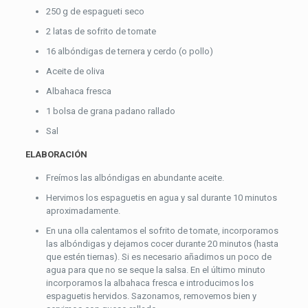
250 g de espagueti seco
2 latas de sofrito de tomate
16 albóndigas de ternera y cerdo (o pollo)
Aceite de oliva
Albahaca fresca
1 bolsa de grana padano rallado
Sal
ELABORACIÓN
Freímos las albóndigas en abundante aceite.
Hervimos los espaguetis en agua y sal durante 10 minutos
aproximadamente.
En una olla calentamos el sofrito de tomate, incorporamos
las albóndigas y dejamos cocer durante 20 minutos (hasta
que estén tiernas). Si es necesario añadimos un poco de
agua para que no se seque la salsa. En el último minuto
incorporamos la albahaca fresca e introducimos los
espaguetis hervidos. Sazonamos, removemos bien y