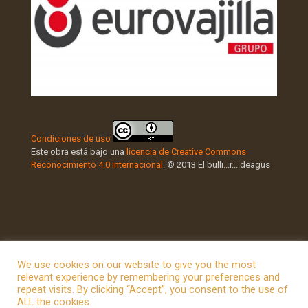
Condiciones de uso
Este obra está bajo una
licencia de Creative Commons
Reconocimiento 4.0 Internacional
. © 2013 El bulli...r....deagus
We use cookies on our website to give you the most
relevant experience by remembering your preferences and
repeat visits. By clicking “Accept”, you consent to the use of
© 2026 Betheme by
Muffin group
| All Rights Reserved |
ALL the cookies.