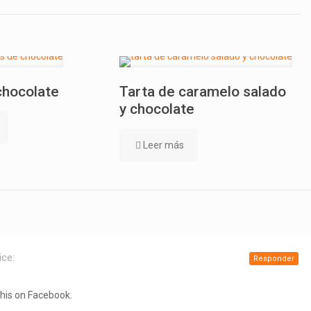
chocolate
Tarta de caramelo salado
y chocolate
Leer más
ice:
Responder
this on Facebook.