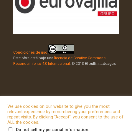
Condiciones de uso
Este obra está bajo una
licencia de Creative Commons
Reconocimiento 4.0 Internacional
. © 2013 El bulli...r....deagus
We use cookies on our website to give you the most
relevant experience by remembering your preferences and
repeat visits. By clicking “Accept”, you consent to the use of
© 2026 Betheme by
Muffin group
| All Rights Reserved |
ALL the cookies.
Powered by
WordPress
.
Do not sell my personal information