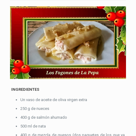
INGREDIENTES
Un vaso de aceite de oliva virgen extra
250 g de nueces
400 g de salmón ahumado
500 ml de nata
400 g de mezcla de quesos (dos paquetes de los que ya