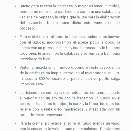
Bueno para realizar la calabaza lo mejor es tener un molde,
pero como no tenia lo que hice fue comprar una calabaza y
vaciarla de pepitas y la pulpa que la use para la elaboración
del bizcocho, bueno pues dicho esto vamos con el
proceso.
Para el bizcocho: rallamos la calabaza, batimos los huevos
con el azúcar, incorporamos el aceite poco a poco, la
harina con un poco de canela y nuez moscada y lo batimos
todo bien, le añadimos la calabaza y volvemos a batir para
mezclar todo bien.
Verter la mezcla en un molde o como en este caso dentro
de la calabaza ya limpia. Introducir al microondas 15 – 20
minutos a 800 W, cuando al pinchar con un palillo salga
limpio ya esta.
La dejamos se enfrié y la desmoldamos, cortamos la parte
superior y con un aro de cocina hacemos un hueco en el
centro, le hacemos los ojos, la nariz y la boca, los ojos los
rellene con galleta oreo machacada y mezclada con un
poco de leche, reservamos.
Para la crema: ponemos la leche al fuego menos un vaso,
con la cascara y la vainilla para que emulsione. Disolvemos