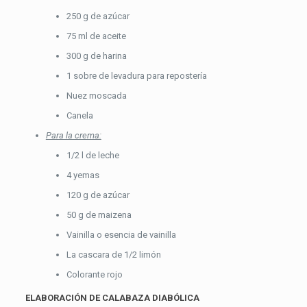
250 g de azúcar
75 ml de aceite
300 g de harina
1 sobre de levadura para repostería
Nuez moscada
Canela
Para la crema:
1/2 l de leche
4 yemas
120 g de azúcar
50 g de maizena
Vainilla o esencia de vainilla
La cascara de 1/2 limón
Colorante rojo
ELABORACIÓN DE CALABAZA DIABÓLICA