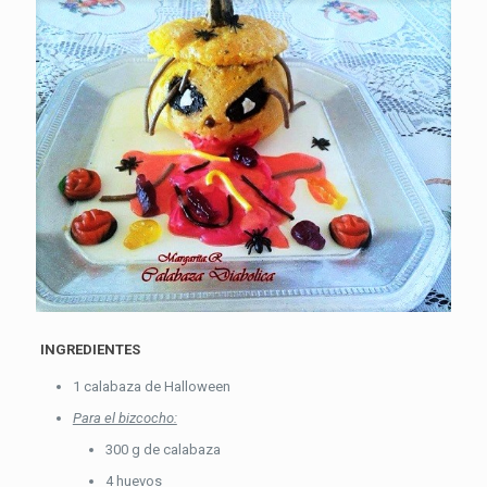
INGREDIENTES
1 calabaza de Halloween
Para el bizcocho:
300 g de calabaza
4 huevos