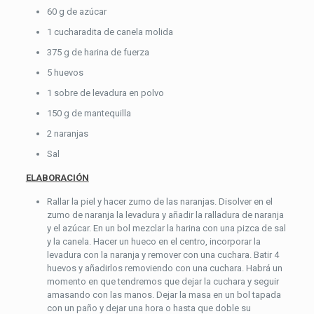
60 g de azúcar
1 cucharadita de canela molida
375 g de harina de fuerza
5 huevos
1 sobre de levadura en polvo
150 g de mantequilla
2 naranjas
Sal
ELABORACIÓN
Rallar la piel y hacer zumo de las naranjas. Disolver en el
zumo de naranja la levadura y añadir la ralladura de naranja
y el azúcar. En un bol mezclar la harina con una pizca de sal
y la canela. Hacer un hueco en el centro, incorporar la
levadura con la naranja y remover con una cuchara. Batir 4
huevos y añadirlos removiendo con una cuchara. Habrá un
momento en que tendremos que dejar la cuchara y seguir
amasando con las manos. Dejar la masa en un bol tapada
con un paño y dejar una hora o hasta que doble su