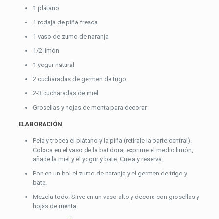
1 plátano
1 rodaja de piña fresca
1 vaso de zumo de naranja
1/2 limón
1 yogur natural
2 cucharadas de germen de trigo
2-3 cucharadas de miel
Grosellas y hojas de menta para decorar
ELABORACIÓN
Pela y trocea el plátano y la piña (retírale la parte central).
Coloca en el vaso de la batidora, exprime el medio limón,
añade la miel y el yogur y bate. Cuela y reserva.
Pon en un bol el zumo de naranja y el germen de trigo y
bate.
Mezcla todo. Sirve en un vaso alto y decora con grosellas y
hojas de menta.