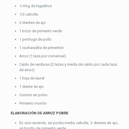
1/4 kg de higaditos
1/2 cebolla
3 dientes de ajo
1 trozo de pimiento verde
1 pechuga de pollo
1 cucharadita de pimentón
Arroz (1 taza por comensal)
Caldo de verduras (2 tazas y media de caldo por cada taza
de arroz)
1 hoja de laurel
1 diente de ajo
Comino en polvo
Pimiento morrón
ELABORACIÓN DE ARROZ POBRE
En una cacerola, se pocha media cebolla, 3 dientes de ajo,
un trocito de pimiento verde.