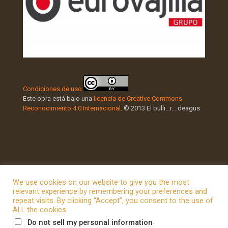
Condiciones de uso
Este obra está bajo una
licencia de Creative Commons
Reconocimiento 4.0 Internacional
. © 2013 El bulli...r....deagus
We use cookies on our website to give you the most
relevant experience by remembering your preferences and
repeat visits. By clicking “Accept”, you consent to the use of
© 2026 Betheme by
Muffin group
| All Rights Reserved |
ALL the cookies.
Powered by
WordPress
.
Do not sell my personal information