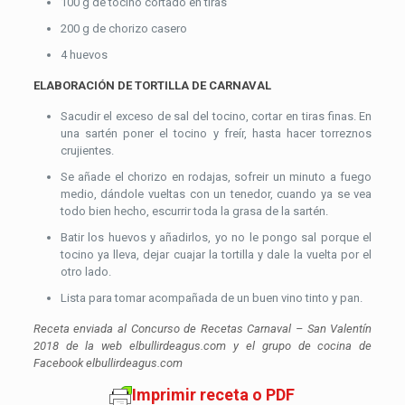
100 g de tocino cortado en tiras
200 g de chorizo casero
4 huevos
ELABORACIÓN DE TORTILLA DE CARNAVAL
Sacudir el exceso de sal del tocino, cortar en tiras finas. En
una sartén poner el tocino y freír, hasta hacer torreznos
crujientes.
Se añade el chorizo en rodajas, sofreir un minuto a fuego
medio, dándole vueltas con un tenedor, cuando ya se vea
todo bien hecho, escurrir toda la grasa de la sartén.
Batir los huevos y añadirlos, yo no le pongo sal porque el
tocino ya lleva, dejar cuajar la tortilla y dale la vuelta por el
otro lado.
Lista para tomar acompañada de un buen vino tinto y pan.
Receta enviada al Concurso de Recetas Carnaval – San Valentín
2018 de la web elbullirdeagus.com y el grupo de cocina de
Facebook elbullirdeagus.com
Imprimir receta o PDF