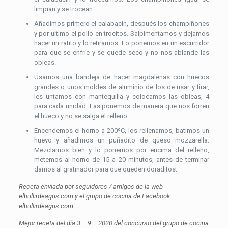
limpian y se trocean.
Añadimos primero el calabacín, después los champiñones
y por ultimo el pollo en trocitos. Salpimentamos y dejamos
hacer un ratito y lo retiramos. Lo ponemos en un escurridor
para que se enfríe y se quede seco y no nos ablande las
obleas.
Usamos una bandeja de hacer magdalenas con huecos
grandes o unos moldes de aluminio de los de usar y tirar,
les untamos con mantequilla y colocamos las obleas, 4
para cada unidad. Las ponemos de manera que nos forren
el hueco y no se salga el relleno.
Encendemos el horno a 200ºC, los rellenamos, batimos un
huevo y añadimos un puñadito de queso mozzarella.
Mezclamos bien y lo ponemos por encima del relleno,
metemos al horno de 15 a 20 minutos, antes de terminar
damos al gratinador para que queden doraditos.
Receta enviada por seguidores / amigos de la web
elbullirdeagus.com y el grupo de cocina de Facebook
elbullirdeagus.com
Mejor receta del día 3 – 9 – 2020 del concurso del grupo de cocina