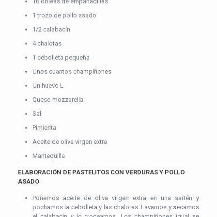
16 obleas de empanadillas
1 trozo de pollo asado
1/2 calabacín
4 chalotas
1 cebolleta pequeña
Unos cuantos champiñones
Un huevo L
Queso mozzarella
Sal
Pimienta
Aceite de oliva virgen extra
Mantequilla
ELABORACIÓN DE PASTELITOS CON VERDURAS Y POLLO
ASADO
Ponemos aceite de oliva virgen extra en una sartén y
pochamos la cebolleta y las chalotas. Lavamos y secamos
el calabacín y lo troceamos. Los champiñones igual se