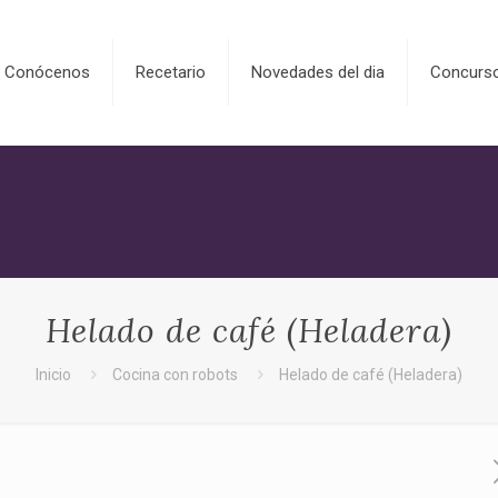
Conócenos
Recetario
Novedades del dia
Concurs
Helado de café (Heladera)
Inicio
Cocina con robots
Helado de café (Heladera)