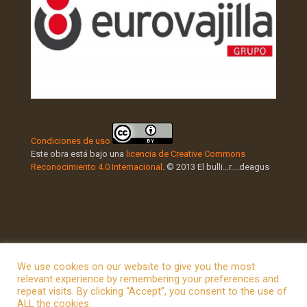
Condiciones de uso
Este obra está bajo una
licencia de Creative Commons
Reconocimiento 4.0 Internacional
. © 2013 El bulli...r....deagus
We use cookies on our website to give you the most
relevant experience by remembering your preferences and
repeat visits. By clicking “Accept”, you consent to the use of
© 2026 Betheme by
Muffin group
| All Rights Reserved |
ALL the cookies.