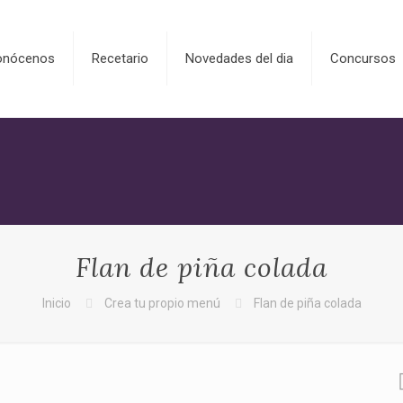
onócenos
Recetario
Novedades del dia
Concursos
Flan de piña colada
Inicio
Crea tu propio menú
Flan de piña colada