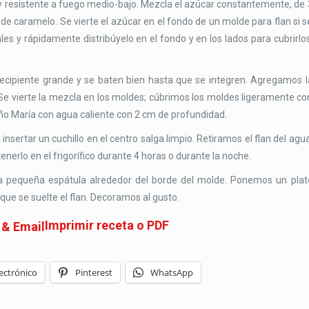
resistente a fuego medio-bajo. Mezcla el azúcar constantemente, de 
 de caramelo. Se vierte el azúcar en el fondo de un molde para flan si s
s y rápidamente distribúyelo en el fondo y en los lados para cubrirlos
ecipiente grande y se baten bien hasta que se integren. Agregamos l
 Se vierte la mezcla en los moldes; cúbrimos los moldes ligeramente co
ño María con agua caliente con 2 cm de profundidad.
sertar un cuchillo en el centro salga limpio. Retiramos el flan del agua
enerlo en el frigorífico durante 4 horas o durante la noche.
pequeña espátula alrededor del borde del molde. Ponemos un plat
ue se suelte el flan. Decoramos al gusto.
Imprimir receta o PDF
ectrónico
Pinterest
WhatsApp