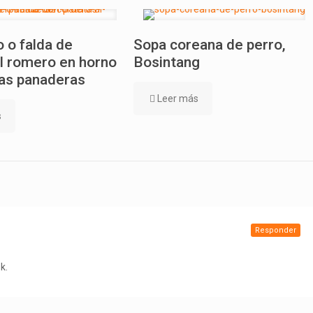
 o falda de
Sopa coreana de perro,
l romero en horno
Bosintang
as panaderas
Leer más
s
Responder
k.