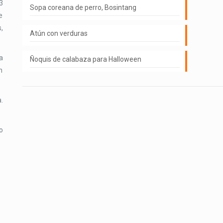
3
Sopa coreana de perro, Bosintang
e
,
Atún con verduras
a
Ñoquis de calabaza para Halloween
n
.
o