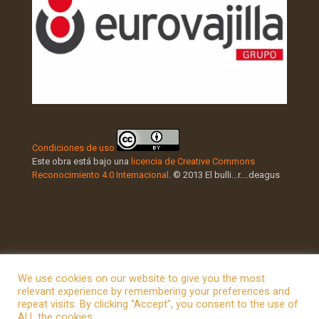
Condiciones de uso
Este obra está bajo una
licencia de Creative Commons
Reconocimiento 4.0 Internacional
. © 2013 El bulli...r....deagus
We use cookies on our website to give you the most
relevant experience by remembering your preferences and
repeat visits. By clicking “Accept”, you consent to the use of
© 2026 Betheme by
Muffin group
| All Rights Reserved |
ALL the cookies.