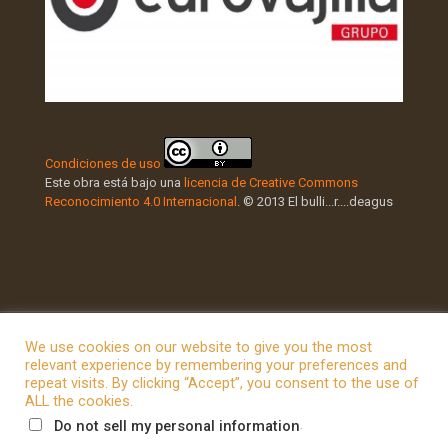
Condiciones de uso
Este obra está bajo una
licencia de Creative Commons
Reconocimiento 4.0 Internacional
. © 2013 El bulli...r....deagus
We use cookies on our website to give you the most
relevant experience by remembering your preferences and
repeat visits. By clicking “Accept”, you consent to the use of
© 2026 Betheme by
Muffin group
| All Rights Reserved |
ALL the cookies.
Powered by
WordPress
.
Do not sell my personal information