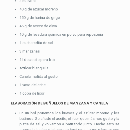
2 huevos L
40 g de azúcar moreno
150 g de harina de grigo
45 g de aceite de oliva
10 g de levadura química en polvo para repostería
1 cucharadita de sal
3 manzanas
1 l de aceite para freir
Azúcar blanquilla
Canela molida al gusto
1 vaso de leche
1 copa de licor
ELABORACIÓN DE BUÑUELOS DE MANZANA Y CANELA
En un bol ponemos los huevos y el azúcar moreno y los
batimos. Se añade el aceite, el licor que más nos guste y la
pizca de sal y volvemos a batir todo junto. Hecho esto se
agrega la harina y la levadura tamizada, lo mezclamos con