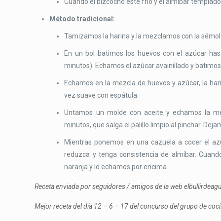
Cuando el bizcocho esté frio y el almíbar templad
Método tradicional:
Tamizamos la harina y la mezclamos con la sémol
En un bol batimos los huevos con el azúcar has
minutos). Echamos el azúcar avainillado y batimos
Echamos en la mezcla de huevos y azúcar, la ha
vez suave con espátula.
Untamos un molde con aceite y echamos la me
minutos, que salga el palillo limpio al pinchar. Deja
Mientras ponemos en una cazuela a cocer el azú
reduzca y tenga consistencia de almíbar. Cuando
naranja y lo echamos por encima.
Receta enviada por seguidores / amigos de la web elbullirdea
Mejor receta del día 12 – 6 – 17 del concurso del grupo de co