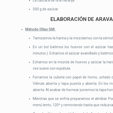
La cáscara de una naranja
500 g de azúcar
ELABORACIÓN DE ARAVA
Método Ollas GM:
Tamizamos la harina y la mezclamos con la sémol
En un bol batimos los huevos con el azúcar has
minutos ). Echamos el azúcar avainillado y batimo
Echamos en la mezcla de huevos y azúcar la har
vez suave con espátula.
Forramos la cubeta con papel de horno, untado 
Válvula abierta y tapa puesta y abierta. En los 
abierta. Al acabar de hornear ponemos la tapa hor
Mientras que se enfría preparamos el almíbar. Pon
menú lento, 120º y removiendo hasta que reduzca y