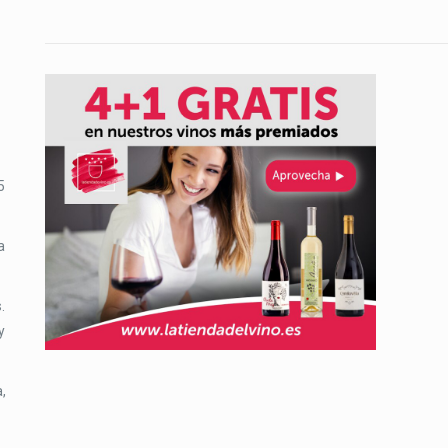
5
a
.
y
,