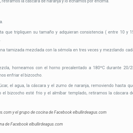
o, retiramos la cáscara de naranja y lo echamos por encima.
a.
ta que tripliquen su tamaño y adquieran consistencia ( entre 10 y 1
.
rina tamizada mezclada con la sémola en tres veces y mezclando cad
zcla, horneamos con el horno precalentado a 180ºC durante 20/2
mos enfriar el bizcocho.
car, el agua, la cáscara y el zumo de naranja, removiendo hasta qu
 el bizcocho esté frio y el almíbar templado, retiramos la cáscara d
gus.com y el grupo de cocina de Facebook elbullirdeagus.com
cina de Facebook elbullirdeagus.com