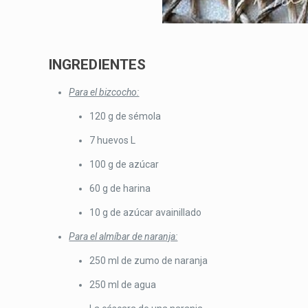
INGREDIENTES
Para el bizcocho:
120 g de sémola
7 huevos L
100 g de azúcar
60 g de harina
10 g de azúcar avainillado
Para el almíbar de naranja:
250 ml de zumo de naranja
250 ml de agua