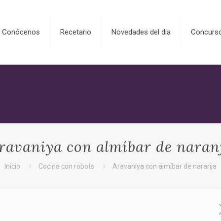
Conócenos
Recetario
Novedades del dia
Concurs
ravaniya con almíbar de naran
Inicio
Cocina con robots
Aravaniya con almíbar de naranja