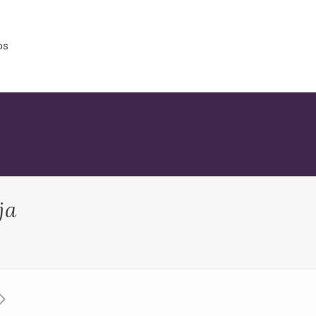
os
ja