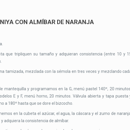
NIYA CON ALMÍBAR DE NARANJA
a.
ta que tripliquen su tamaño y adquieran consistencia (entre 10 y 1
s.
ina tamizada, mezclada con la sémola en tres veces y mezclando cad
de mantequilla y programamos en la G, menú pastel 140º, 20 minutos
modelos E y F, menú horno, 20 minutos. Válvula abierta y tapa puesta 
no a 180º hasta que se dore el bizcocho.
emos en la cubeta el azúcar, el agua, la cáscara y el zumo de naranja
 adquiera la consistencia de almíbar.