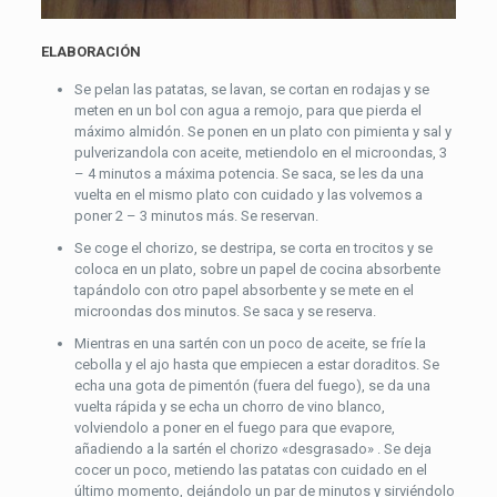
ELABORACIÓN
Se pelan las patatas, se lavan, se cortan en rodajas y se
meten en un bol con agua a remojo, para que pierda el
máximo almidón. Se ponen en un plato con pimienta y sal y
pulverizandola con aceite, metiendolo en el microondas, 3
– 4 minutos a máxima potencia. Se saca, se les da una
vuelta en el mismo plato con cuidado y las volvemos a
poner 2 – 3 minutos más. Se reservan.
Se coge el chorizo, se destripa, se corta en trocitos y se
coloca en un plato, sobre un papel de cocina absorbente
tapándolo con otro papel absorbente y se mete en el
microondas dos minutos. Se saca y se reserva.
Mientras en una sartén con un poco de aceite, se fríe la
cebolla y el ajo hasta que empiecen a estar doraditos. Se
echa una gota de pimentón (fuera del fuego), se da una
vuelta rápida y se echa un chorro de vino blanco,
volviendolo a poner en el fuego para que evapore,
añadiendo a la sartén el chorizo «desgrasado» . Se deja
cocer un poco, metiendo las patatas con cuidado en el
último momento, dejándolo un par de minutos y sirviéndolo