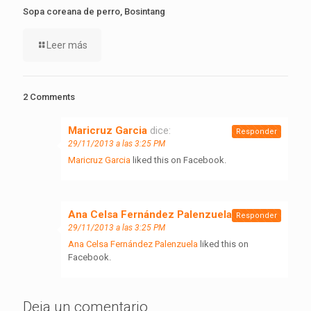
Sopa coreana de perro, Bosintang
Leer más
2 Comments
Maricruz Garcia
dice:
Responder
29/11/2013 a las 3:25 PM
Maricruz Garcia
liked this on Facebook.
Ana Celsa Fernández Palenzuela
dice:
Responder
29/11/2013 a las 3:25 PM
Ana Celsa Fernández Palenzuela
liked this on
Facebook.
Deja un comentario