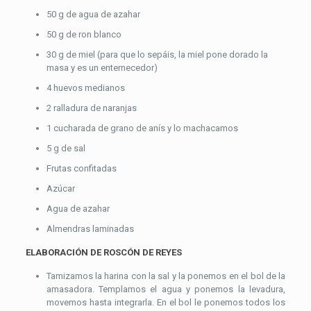
50 g de agua de azahar
50 g de ron blanco
30 g de miel (para que lo sepáis, la miel pone dorado la
masa y es un enternecedor)
4 huevos medianos
2 ralladura de naranjas
1 cucharada de grano de anís y lo machacamos
5 g de sal
Frutas confitadas
Azúcar
Agua de azahar
Almendras laminadas
ELABORACIÓN DE ROSCÓN DE REYES
Tamizamos la harina con la sal y la ponemos en el bol de la
amasadora. Templamos el agua y ponemos la levadura,
movemos hasta integrarla. En el bol le ponemos todos los