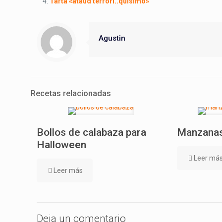
Tarta «ataúd terrori..quisimo»
Agustin
Recetas relacionadas
Bollos de calabaza para
Manzanas
Halloween
Leer má
Leer más
Deja un comentario