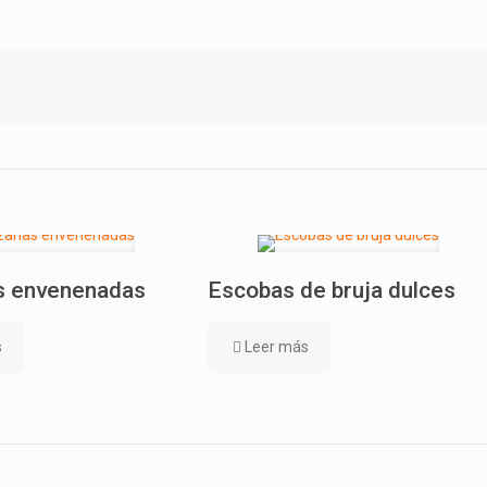
 envenenadas
Escobas de bruja dulces
s
Leer más