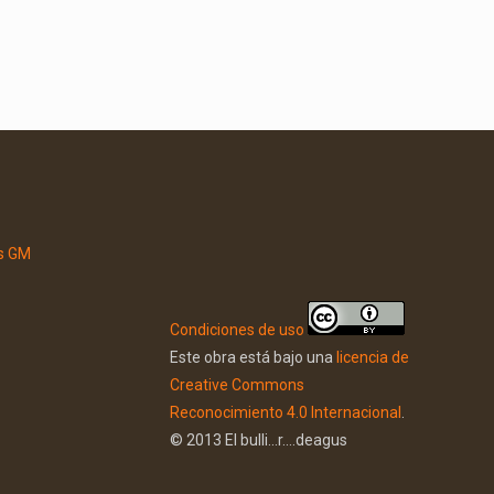
Condiciones de uso
Este obra está bajo una
licencia de
Creative Commons
Reconocimiento 4.0 Internacional
.
© 2013 El bulli...r....deagus