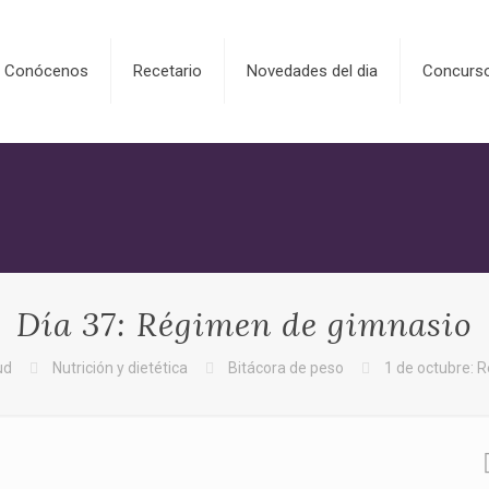
Conócenos
Recetario
Novedades del dia
Concurs
Día 37: Régimen de gimnasio
ud
Nutrición y dietética
Bitácora de peso
1 de octubre: 