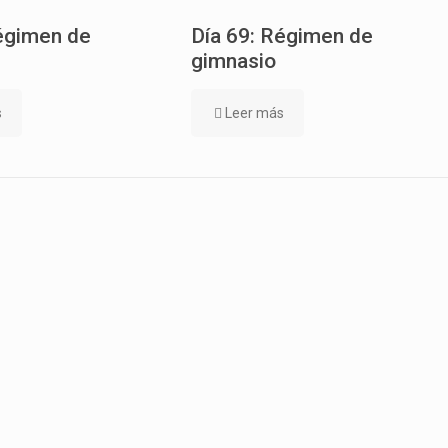
égimen de
Día 69: Régimen de
gimnasio
s
Leer más