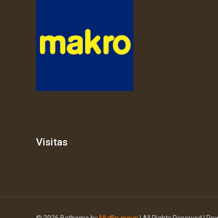
Visitas
© 2026 Betheme by
Muffin group
| All Rights Reserved | P