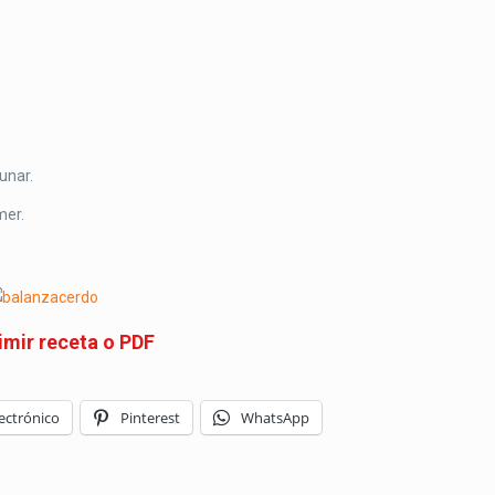
unar.
mer.
imir receta o PDF
ectrónico
Pinterest
WhatsApp