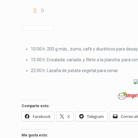
0
10:00 h. 200 g más…zumo, café y diuréticos para desay
15:00 h. Ensalada..variada..y filete a la plancha..para co
22:00 h. Lasaña de patata vegetal para cenar.
Impr
Comparte esto:
Facebook
X
Telegram
Correo el
Me gusta esto: