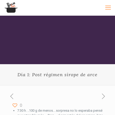
Día 1: Post régimen sírope de arce
0
7:30 h. ..100 g de menos….sorpresa no lo esperaba pensé