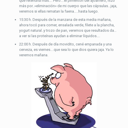
que retendría más…. Pero….el pimentón del ajoarriero, hizo
más por..»eliminación» de mi cuerpo que las cápsulas…jaja,
veremos si ellas rematan la faena…..hasta luego.
15:30 h. Después de la manzana de esta media mañana,
ahora tocó para comer, ensalada verde, filete a la plancha,
yogurt natural..y trozo de pan, veremos que resultados da…
a ver si las proteínas ayudan a eliminar líquidos….
22:00 h. Después de día movidito, cené empanada y una
cerveza, es viernes….que sea lo que dios quiera jaja. Ya lo
veremos mañana.