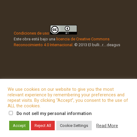
Condiciones de uso
Este obra está bajo una
licencia de Creative Commons
Reconocimiento 4.0 Internacional
. © 2013 El bulli...r....deagus
We use cookies on our website to give you the most
relevant experience by remembering your preferences and
repeat visits. By clicking “Accept”, you consent to the use of
© 2026 Betheme by
Muffin group
| All Rights Reserved |
ALL the cookies.
Powered by
WordPress
.
Do not sell my personal information
Read More
Accept
Reject All
Cookie Settings